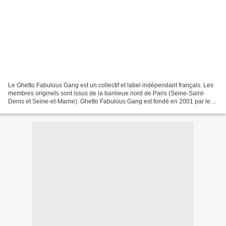
Le Ghetto Fabulous Gang est un collectif et label indépendant français. Les
membres originels sont issus de la banlieue nord de Paris (Seine-Saint-
Denis et Seine-et-Marne). Ghetto Fabulous Gang est fondé en 2001 par le
rappeur Alpha 5.20, d'origine sénégalaise,...