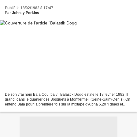
Publié le 18/02/1982 à 17:47
Par
Johney Perkins
De son vrai nom Bala Coulibaly , Balastik Dogg est né le 18 février 1982. Il
grandi dans le quartier des Bosquets à Montfermeil (Seine-Saint-Denis). On
entend Bala pour la première fois sur la mixtape d'Alpha 5.20 "Rimes et
gloire Vol.3“ sur le titre...