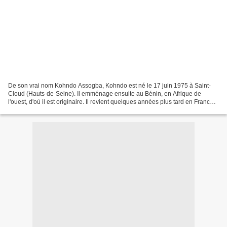
De son vrai nom Kohndo Assogba, Kohndo est né le 17 juin 1975 à Saint-
Cloud (Hauts-de-Seine). Il emménage ensuite au Bénin, en Afrique de
l'ouest, d'où il est originaire. Il revient quelques années plus tard en France,
et grandit à Bobigny, en Seine-Saint-Denis....