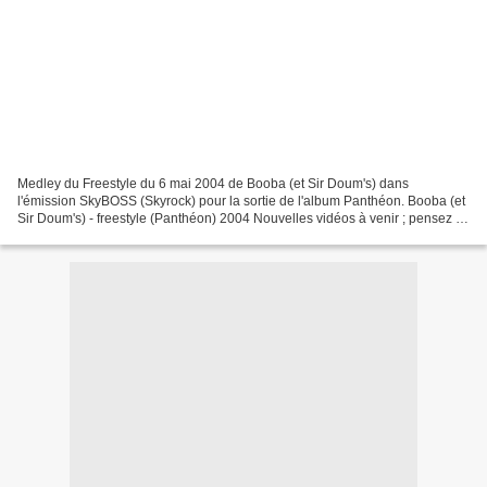
Medley du Freestyle du 6 mai 2004 de Booba (et Sir Doum's) dans
l'émission SkyBOSS (Skyrock) pour la sortie de l'album Panthéon. Booba (et
Sir Doum's) - freestyle (Panthéon) 2004 Nouvelles vidéos à venir ; pensez à
vous abonner !BOOBA : https://lerapcetaitmieuxavant.fr/2018/05/booba.ht...
Retour...