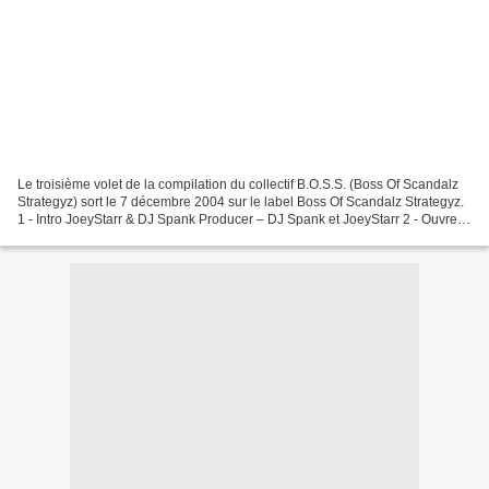
Le troisième volet de la compilation du collectif B.O.S.S. (Boss Of Scandalz
Strategyz) sort le 7 décembre 2004 sur le label Boss Of Scandalz Strategyz.
1 - Intro JoeyStarr & DJ Spank Producer – DJ Spank et JoeyStarr 2 - Ouvre
La Porte Naja Producer...