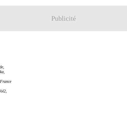
Publicité
de
,
ïka
,
 France
Vol2
,