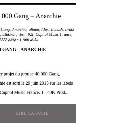
0 Gang
,
Anarchie
,
album
,
Alox
,
Benash
,
Braki
,
Elhkmer
,
Vesti
,
92I
,
Capitol Music France
,
0000 gang
-
1 juin 2015
00 GANG – ANARCHIE
er projet du groupe 40 000 Gang,
ie est sorti le 29 juin 2015 sur les labels
 Capitol Music France. 1 - 40K Prod...
LIRE LA SUITE