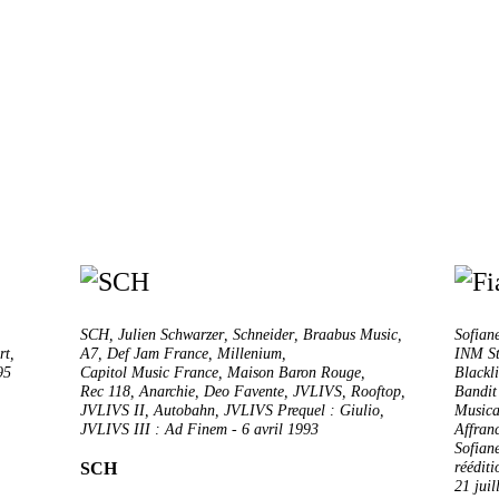
SCH
,
Julien Schwarzer
,
Schneider
,
Braabus Music
,
Sofian
rt
,
A7
,
Def Jam France
,
Millenium
,
INM St
95
Capitol Music France
,
Maison Baron Rouge
,
Blackli
Rec 118
,
Anarchie
,
Deo Favente
,
JVLIVS
,
Rooftop
,
Bandit
JVLIVS II
,
Autobahn
,
JVLIVS Prequel : Giulio
,
Musica
JVLIVS III : Ad Finem
-
6 avril 1993
Affran
Sofian
SCH
réédit
21 juil