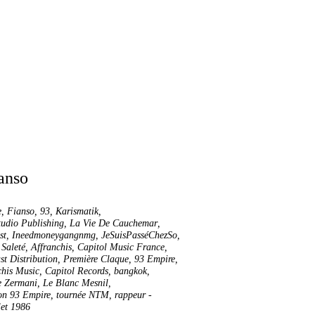
e
,
Fianso
,
93
,
Karismatik
,
udio Publishing
,
La Vie De Cauchemar
,
st
,
Ineedmoneygangnmg
,
JeSuisPasséChezSo
,
 Saleté
,
Affranchis
,
Capitol Music France
,
st Distribution
,
Première Claque
,
93 Empire
,
chis Music
,
Capitol Records
,
bangkok
,
e Zermani
,
Le Blanc Mesnil
,
ion 93 Empire
,
tournée NTM
,
rappeur
-
let 1986