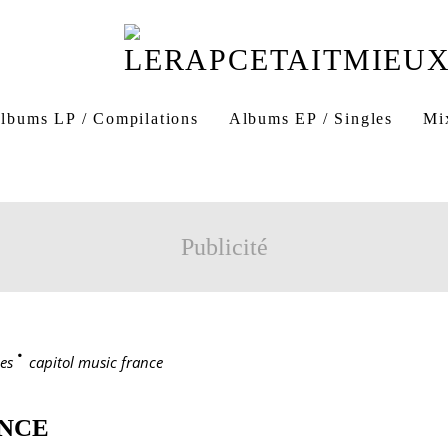
lbums LP / Compilations
Albums EP / Singles
Mi
Publicité
es
>
capitol music france
ANCE