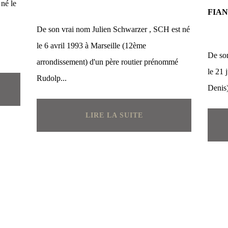
né le
FIA
De son vrai nom Julien Schwarzer , SCH est né
le 6 avril 1993 à Marseille (12ème
De son
arrondissement) d'un père routier prénommé
le 21 
Rudolp...
Denis)
LIRE LA SUITE