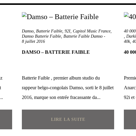
Damso
,
Batterie Faible
,
92I
,
Capitol Music France
,
40 00
-
Damso Batterie Faible
,
Batterie Faible Damso
-
,
Darki
8 juillet 2016
40k
,
4
DAMSO – BATTERIE FAIBLE
40 0
ez
Batterie Faible , premier album studio du
Premi
t
rappeur belgo-congolais Damso, sorti le 8 juillet
Anarch
..
2016, marque son entrée fracassante da...
92i et
LIRE LA SUITE