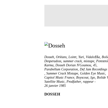
Dosseh
,
Orléans
,
Loiret
,
Yuri
,
Vidalo$$a
,
Boli
Desperadoss
,
summer crack
,
mixtape
,
Perestro
Karma
,
Dosseh Dorian N'Goumou
,
45
,
Parabellum Corporation
,
Def Jam Recordings
,
Summer Crack Mixtape
,
Golden Eye Music
,
Capitol Music France
,
Boyscout
,
Igo
,
Bolide 
Satellite Music
,
Prodfather
,
rappeur
-
26 janvier 1985
DOSSEH