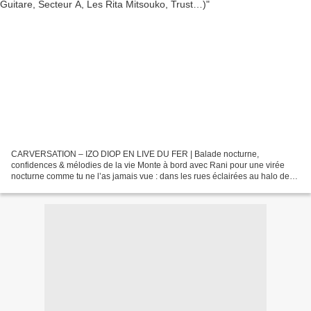
CARVERSATION – IZO DIOP EN LIVE DU FER | Balade nocturne,
confidences & mélodies de la vie Monte à bord avec Rani pour une virée
nocturne comme tu ne l’as jamais vue : dans les rues éclairées au halo des
réverbères, on échange en roue libre avec Izo Diop,...