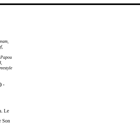
ream
,
uf
,
,
Papou
d
,
reestyle
 -
a. Le
r Son