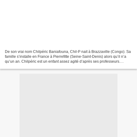
De son vrai nom Chilpéric Baniafouna, Chil-P nait à Brazzaville (Congo). Sa
famille s’installe en France à Pierrefitte (Seine-Saint-Denis) alors qu’il n’a
qu’un an. Chilpéric est un enfant assez agité d’après ses professeurs.
Lorsqu’il a 13 ans, ses parents...