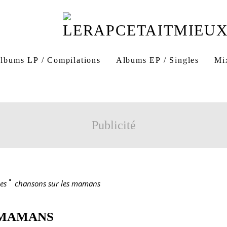
lbums LP / Compilations
Albums EP / Singles
Mi
Publicité
es
>
chansons sur les mamans
 MAMANS