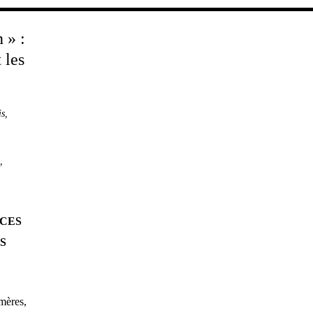
is
,
,
 CES
S
 mères,