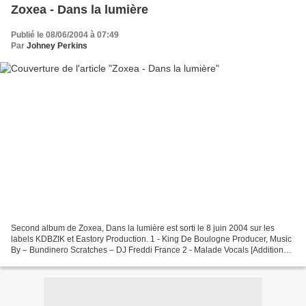
Zoxea - Dans la lumière
Publié le 08/06/2004 à 07:49
Par
Johney Perkins
Second album de Zoxea, Dans la lumière est sorti le 8 juin 2004 sur les
labels KDBZIK et Eastory Production. 1 - King De Boulogne Producer, Music
By – Bundinero Scratches – DJ Freddi France 2 - Malade Vocals [Additional]
– Lion Scott 3 - Bounce 4 - Esprit...