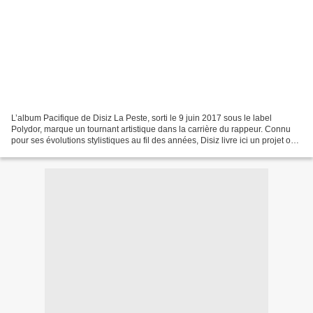
L’album Pacifique de Disiz La Peste, sorti le 9 juin 2017 sous le label
Polydor, marque un tournant artistique dans la carrière du rappeur. Connu
pour ses évolutions stylistiques au fil des années, Disiz livre ici un projet où il
s’éloigne du rap pur...