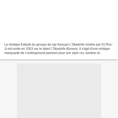
La mixtape Extazik du groupe de rap français L'Skadrille (mixée par DJ Roc-
J) est sortie en 2003 sur le label L'Skadrille Bizness. Il s'agit d'une mixtape
marquante de l’underground parisien pour son style cru, sombre et
authentique, en phase avec l'esprit...