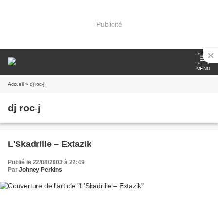
Publicité
MENU
Accueil
» dj roc-j
dj roc-j
L'Skadrille – Extazik
Publié le 22/08/2003 à 22:49
Par
Johney Perkins