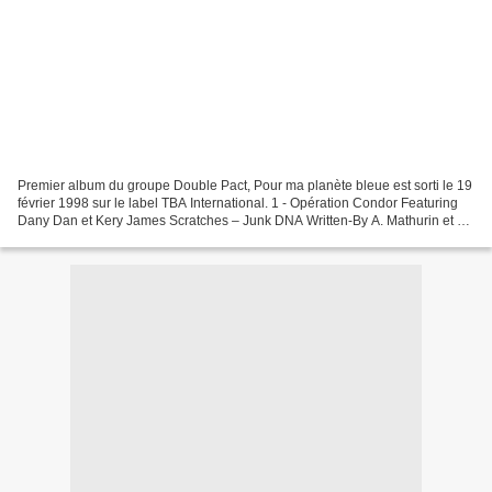
Premier album du groupe Double Pact, Pour ma planète bleue est sorti le 19
février 1998 sur le label TBA International. 1 - Opération Condor Featuring
Dany Dan et Kery James Scratches – Junk DNA Written-By A. Mathurin et D.
Lakoué 2 - Flashbacks Backing...