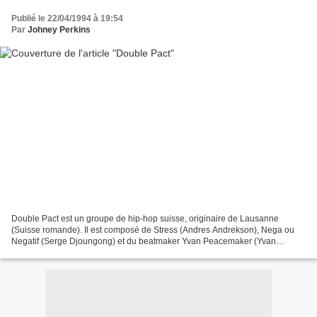
Publié le 22/04/1994 à 19:54
Par
Johney Perkins
Double Pact est un groupe de hip-hop suisse, originaire de Lausanne
(Suisse romande). Il est composé de Stress (Andres Andrekson), Nega ou
Negatif (Serge Djoungong) et du beatmaker Yvan Peacemaker (Yvan
Jacquemet). Andres est né en 1978 en Estonie et...