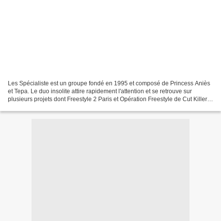
Les Spécialiste est un groupe fondé en 1995 et composé de Princess Aniès
et Tepa. Le duo insolite attire rapidement l'attention et se retrouve sur
plusieurs projets dont Freestyle 2 Paris et Opération Freestyle de Cut Killer,
l'album du D.Abuz System...