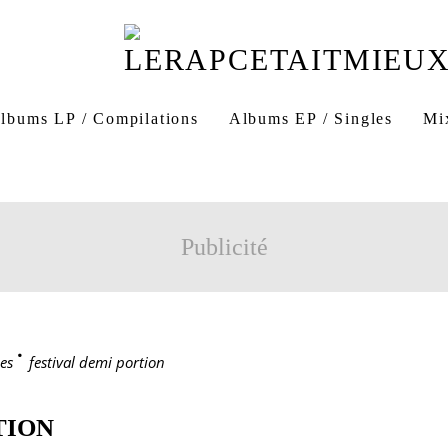
lbums LP / Compilations
Albums EP / Singles
Mi
Publicité
es
>
festival demi portion
TION