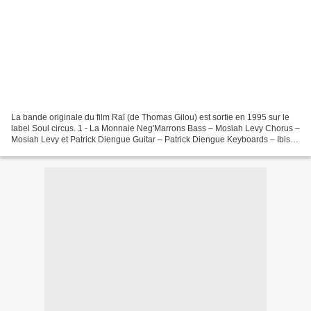
La bande originale du film Raï (de Thomas Gilou) est sortie en 1995 sur le
label Soul circus. 1 - La Monnaie Neg'Marrons Bass – Mosiah Levy Chorus –
Mosiah Levy et Patrick Diengue Guitar – Patrick Diengue Keyboards – Ibis
Programmed By Big 2 - Hittist...