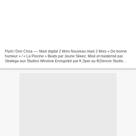
Flynt / Don Choa —- Maxi digital 2 titres Nouveau maxi 2 titres « De bonne
humeur » / « La Piscine » Beats par Jeune Skeez. Mixé et masterisé par
Stratega aux Studios Winslow Enregistré par K.Sper au fil2lencre Studio
Digitalisé par Believe Copyright...