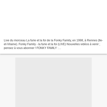
Live du morceau La furie et la foi de la Fonky Family, en 1998, à Rennes (Ile-
et-Vilaine). Fonky Family - la furie et la foi (LIVE) Nouvelles vidéos à venir ;
pensez à vous abonner ! FONKY FAMILY :
https://lerapcetaitmieuxavant.fr/2018/03/fonky-fam... Retour...