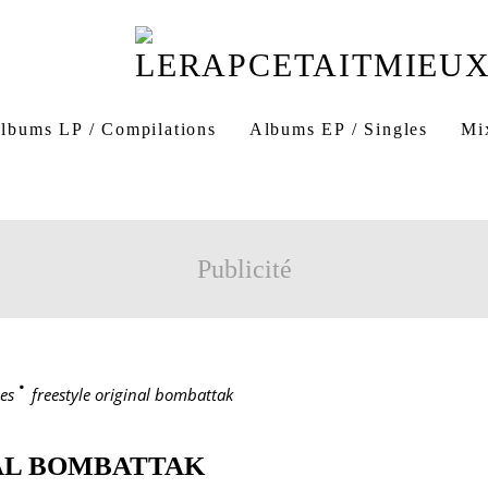
lbums LP / Compilations
Albums EP / Singles
Mi
Publicité
es
>
freestyle original bombattak
AL BOMBATTAK