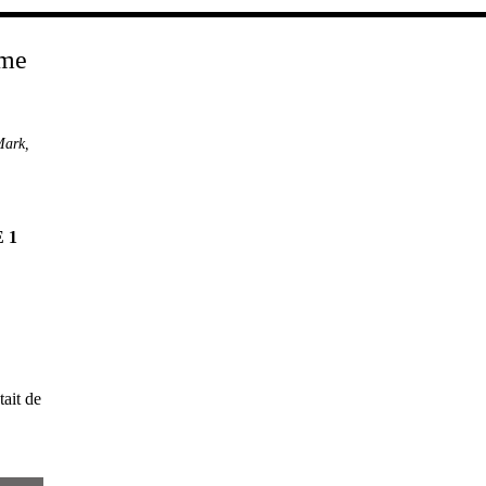
Mark
,
 1
ait de