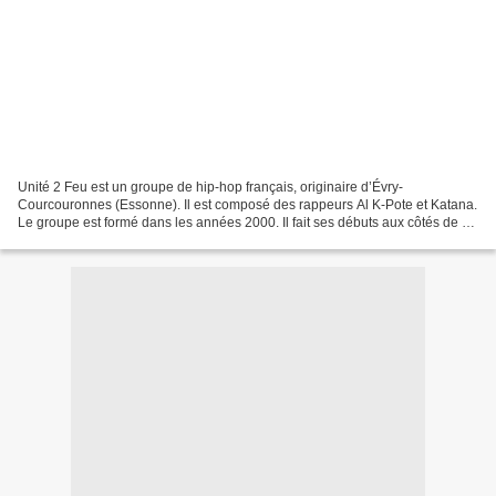
Unité 2 Feu est un groupe de hip-hop français, originaire d’Évry-
Courcouronnes (Essonne). Il est composé des rappeurs Al K-Pote et Katana.
Le groupe est formé dans les années 2000. Il fait ses débuts aux côtés de Ol'
Kainry. Bercés par le rap East Coast...