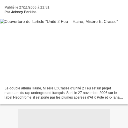
Publié le 27/11/2006 à 21:51
Par
Johney Perkins
Le double album Haine, Misère Et Crasse d'Unité 2 Feu est un projet
marquant du rap underground français. Sorti le 27 novembre 2006 sur le
label Néochrome, il est porté par les plumes acérées d'Al K Pote et K-Tana.
L'album se divise en deux volets, reflétant...