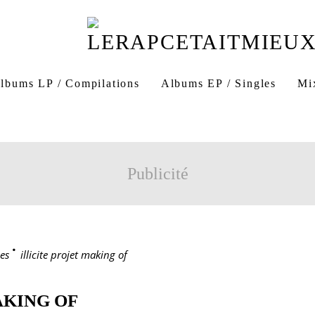
lbums LP / Compilations
Albums EP / Singles
Mi
Publicité
es
>
illicite projet making of
AKING OF