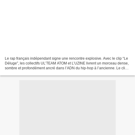
Le rap français indépendant signe une rencontre explosive. Avec le clip “Le
Déluge”, les collectifs UL’TEAM ATOM et L’UZINE livrent un morceau dense,
sombre et profondément ancré dans l’ADN du hip-hop à l’ancienne. Le clip
mise sur une esthétique brute...