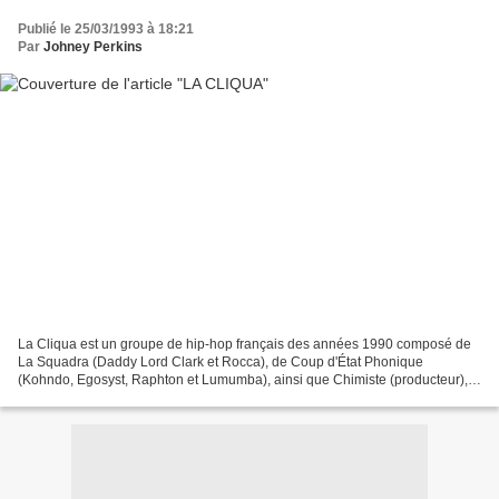
Publié le 25/03/1993 à 18:21
Par
Johney Perkins
La Cliqua est un groupe de hip-hop français des années 1990 composé de
La Squadra (Daddy Lord Clark et Rocca), de Coup d'État Phonique
(Kohndo, Egosyst, Raphton et Lumumba), ainsi que Chimiste (producteur),
Jelahee (producteur et DJ) et JR Ewing (producteur...