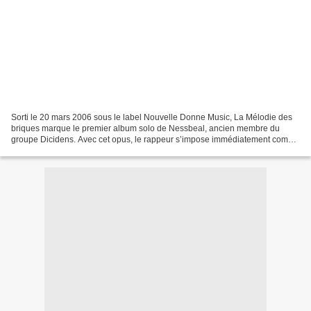
Sorti le 20 mars 2006 sous le label Nouvelle Donne Music, La Mélodie des
briques marque le premier album solo de Nessbeal, ancien membre du
groupe Dicidens. Avec cet opus, le rappeur s’impose immédiatement comme
l’un des lyricistes les plus fins et percutants...