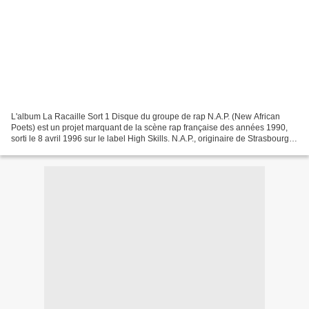
L'album La Racaille Sort 1 Disque du groupe de rap N.A.P. (New African
Poets) est un projet marquant de la scène rap française des années 1990,
sorti le 8 avril 1996 sur le label High Skills. N.A.P., originaire de Strasbourg,
se distingue par sa vision...