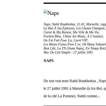
Naps
,
Nabil Boukhobza
,
11.43
,
Marseille
,
rap
La Rue À Ses Épreuves
,
Les Choses Changent
Cartel & Ma Raison
,
Ma Ville & Ma Vie
,
Pochon Bleu
,
13ème Art Music
,
À L'instinct
,
On Est Fait Pour Ça
,
Carré VIP
,
Les Mains Faites Pour L'or
,
Ok Many Industri
Best Life
,
La TN (Team Naps)
,
En Temps Réel
Mec De Cité Simple
-
27 juillet 1991
NAPS
De son vrai nom Nabil Boukhobza , Naps
le 27 juillet 1991 à Marseille (à Air‑Bel, q
de la cité La Pomme). Nabil comme...