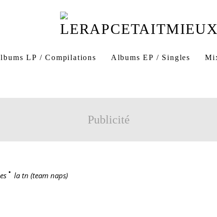
lbums LP / Compilations
Albums EP / Singles
Mi
Publicité
es
>
la tn (team naps)