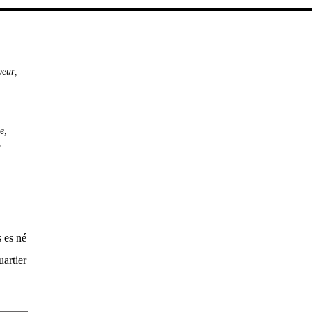
peur
,
,
e
,
,
 es né
uartier