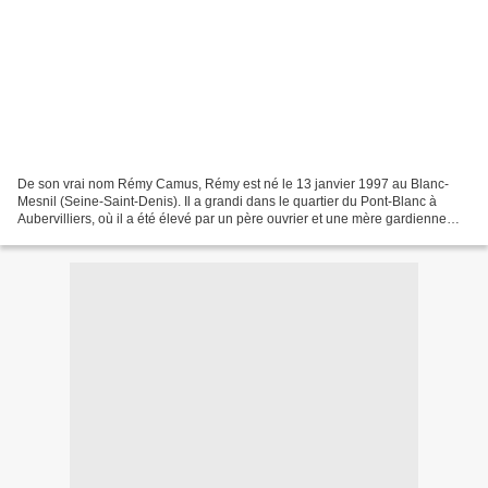
De son vrai nom Rémy Camus, Rémy est né le 13 janvier 1997 au Blanc-
Mesnil (Seine-Saint-Denis). Il a grandi dans le quartier du Pont-Blanc à
Aubervilliers, où il a été élevé par un père ouvrier et une mère gardienne
d'immeuble. Rémy commence à écrire...