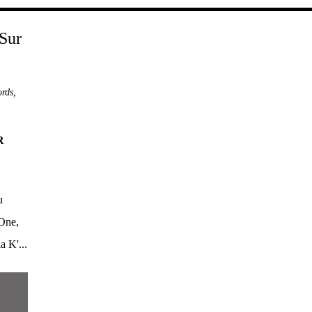
ords
,
R
u
One,
 K'...