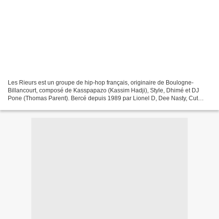
Les Rieurs est un groupe de hip-hop français, originaire de Boulogne-
Billancourt, composé de Kasspapazo (Kassim Hadji), Style, Dhimé et DJ
Pone (Thomas Parent). Bercé depuis 1989 par Lionel D, Dee Nasty, Cut
Killer, Les Little MC,... Kassim baigne donc...