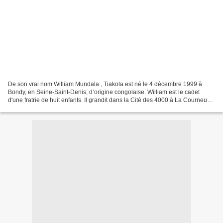
De son vrai nom William Mundala , Tiakola est né le 4 décembre 1999 à
Bondy, en Seine‑Saint‑Denis, d’origine congolaise. William est le cadet
d'une fratrie de huit enfants. Il grandit dans la Cité des 4000 à La Courneuve,
un milieu qui influencera fortement...