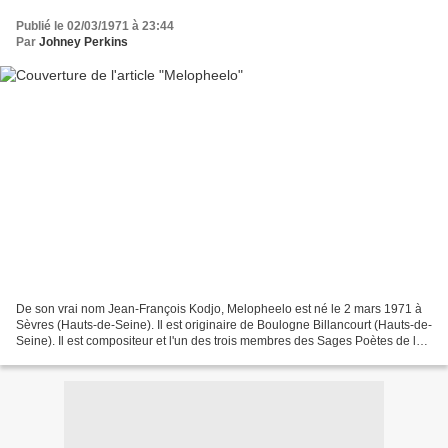
Publié le 02/03/1971 à 23:44
Par
Johney Perkins
De son vrai nom Jean-François Kodjo, Melopheelo est né le 2 mars 1971 à
Sèvres (Hauts-de-Seine). Il est originaire de Boulogne Billancourt (Hauts-de-
Seine). Il est compositeur et l'un des trois membres des Sages Poètes de la
Rue avec son petit frère Zoxea...