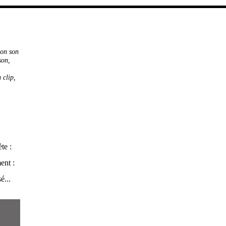
on son
son
,
 clip
,
te :
ent :
é...