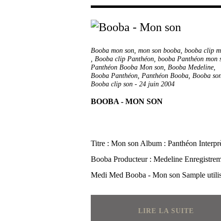
Booba mon son
,
mon son booba
,
booba clip m
,
Booba clip Panthéon
,
booba Panthéon mon 
Panthéon Booba Mon son
,
Booba Medeline
,
Booba Panthéon
,
Panthéon Booba
,
Booba son
Booba clip son
-
24 juin 2004
BOOBA - MON SON
Titre : Mon son Album : Panthéon Interprè
Booba Producteur : Medeline Enregistrem
Medi Med Booba - Mon son Sample utilis
LIRE LA SUITE