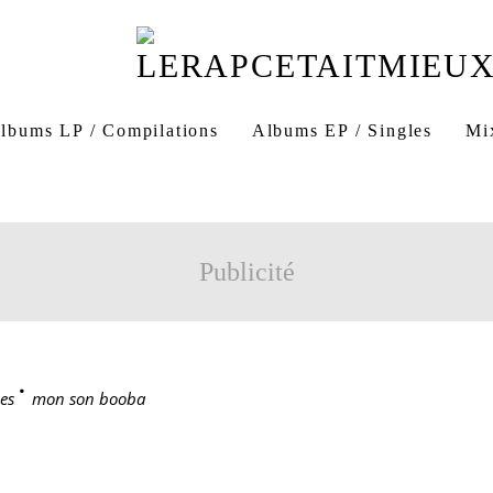
lbums LP / Compilations
Albums EP / Singles
Mi
Publicité
es
>
mon son booba