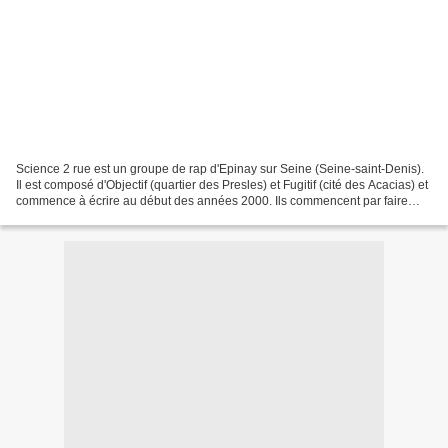
Science 2 rue est un groupe de rap d'Epinay sur Seine (Seine-saint-Denis).
Il est composé d'Objectif (quartier des Presles) et Fugitif (cité des Acacias) et
commence à écrire au début des années 2000. Ils commencent par faire
leurs armes sur des scènes...