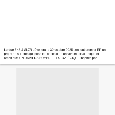
Le duo ZKS & SLZR dévoilera le 30 octobre 2025 son tout premier EP, un
projet de six titres qui pose les bases d’un univers musical unique et
ambitieux. UN UNIVERS SOMBRE ET STRATÉGIQUE Inspirés par
l’esthétique de l’Akatsuki et les codes de l’honneur,...