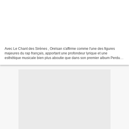
Avec Le Chant des Sirènes , Orelsan s'affirme comme l'une des figures
majeures du rap français, apportant une profondeur lyrique et une
esthétique musicale bien plus aboutie que dans son premier album Perdu
d'avance (2009). Cet album sorti le 26 septembre...