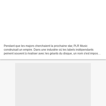
Pendant que les majors cherchaient la prochaine star, PLR Music
construisait un empire. Dans une industrie où les labels indépendants
peinent souvent à rivaliser avec les géants du disque, un nom s'est imposé à
une vitesse fulgurante : PLR Music . Fondé...