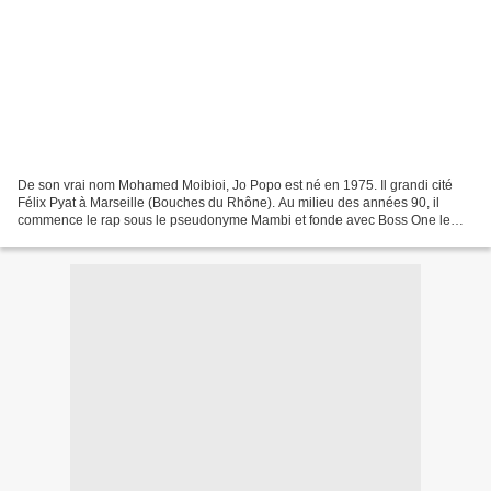
De son vrai nom Mohamed Moibioi, Jo Popo est né en 1975. Il grandi cité
Félix Pyat à Marseille (Bouches du Rhône). Au milieu des années 90, il
commence le rap sous le pseudonyme Mambi et fonde avec Boss One le
groupe Le 3ème oeil. En 1995, ils participe...