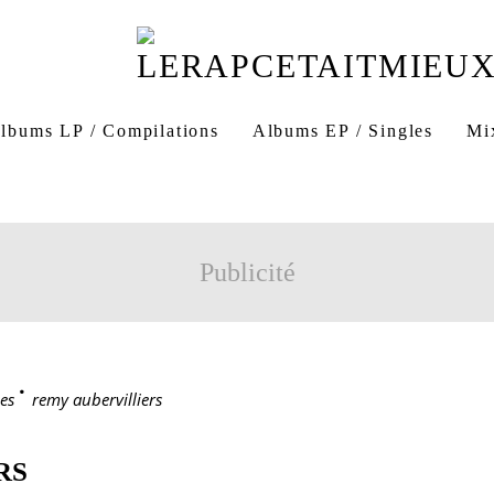
lbums LP / Compilations
Albums EP / Singles
Mi
Publicité
es
>
remy aubervilliers
RS