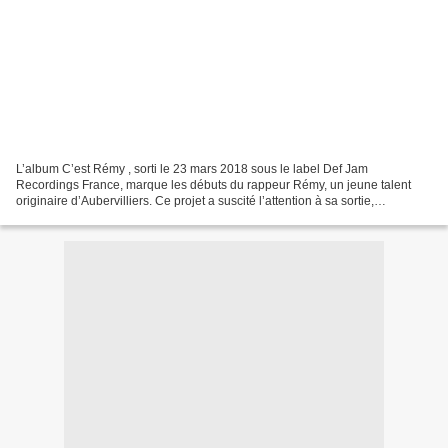
L’album C’est Rémy , sorti le 23 mars 2018 sous le label Def Jam
Recordings France, marque les débuts du rappeur Rémy, un jeune talent
originaire d’Aubervilliers. Ce projet a suscité l’attention à sa sortie,
notamment grâce à la co-signature de Mac Tyer,...