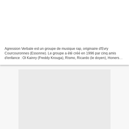
Agression Verbale est un groupe de musique rap, originaire d'Evry
Courcouronnes (Essonne). Le groupe a été créé en 1996 par cinq amis
d'enfance : Ol Kainry (Freddy Krouga), Rismo, Ricardo (le doyen), Honers
(l'infame) et Georgetown. Après avoir participé...