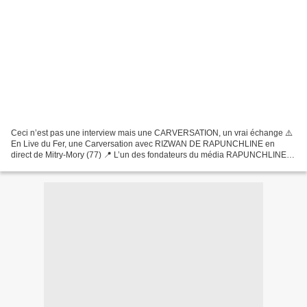
Ceci n’est pas une interview mais une CARVERSATION, un vrai échange ⚠️
En Live du Fer, une Carversation avec RIZWAN DE RAPUNCHLINE en
direct de Mitry-Mory (77) 📍 L’un des fondateurs du média RAPUNCHLINE
comme son nom l’indique. Une discussion libre autour...