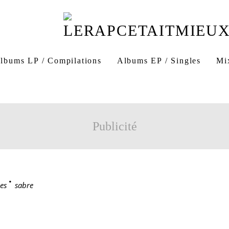
lbums LP / Compilations
Albums EP / Singles
Mi
Publicité
es
>
sabre