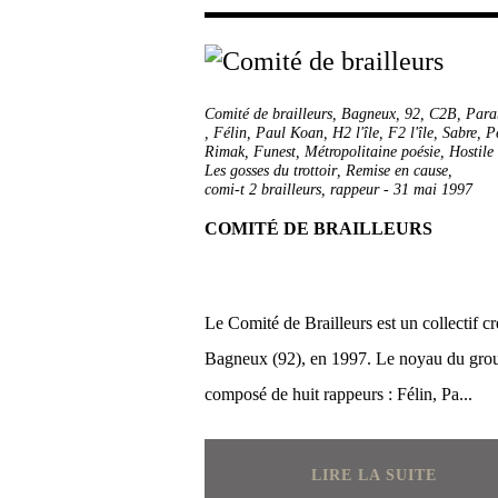
Comité de brailleurs
,
Bagneux
,
92
,
C2B
,
Para
,
Félin
,
Paul Koan
,
H2 l'île
,
F2 l'île
,
Sabre
,
P
Rimak
,
Funest
,
Métropolitaine poésie
,
Hostile
Les gosses du trottoir
,
Remise en cause
,
comi-t 2 brailleurs
,
rappeur
-
31 mai 1997
COMITÉ DE BRAILLEURS
Le Comité de Brailleurs est un collectif cr
Bagneux (92), en 1997. Le noyau du grou
composé de huit rappeurs : Félin, Pa...
LIRE LA SUITE