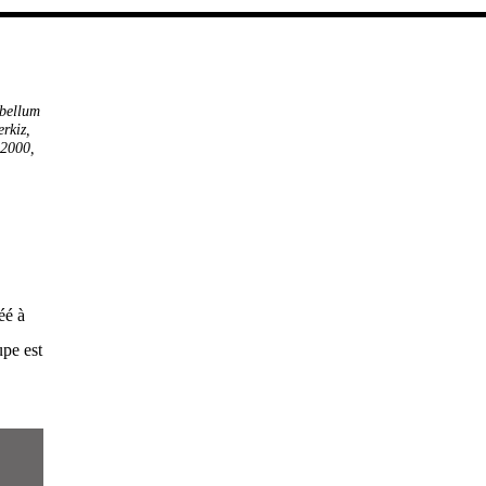
bellum
erkiz
,
 2000
,
éé à
pe est