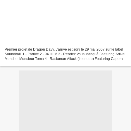
Premier projet de Dragon Davy, J'arrive est sorti le 29 mai 2007 sur le label
Soundkail. 1 - J'arrive 2 - 94 HLM 3 - Rendez Vous Manqué Featuring Artikal
Mehdi et Monsieur Toma 4 - Rastaman Attack (Interlude) Featuring Caporal
Nigga et Mickee 3000 5...