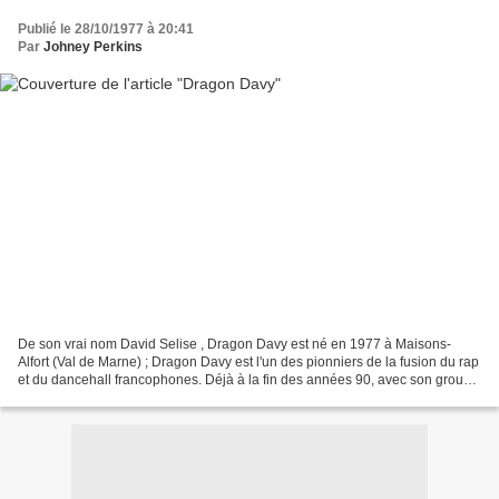
Publié le 28/10/1977 à 20:41
Par
Johney Perkins
De son vrai nom David Selise , Dragon Davy est né en 1977 à Maisons-
Alfort (Val de Marne) ; Dragon Davy est l'un des pionniers de la fusion du rap
et du dancehall francophones. Déjà à la fin des années 90, avec son groupe
Soundkail, il est joué dans beaucoup...