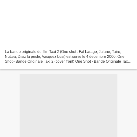
La bande originale du film Taxi 2 (One shot : Faf Larage, Jalane, Taïro,
Nuttea, Disiz la peste, Vasquez Lusi) est sortie le 4 décembre 2000. One
Shot - Bande Originale Taxi 2 (cover front) One Shot - Bande Originale Taxi 2
(cover back) Retour sommaire...