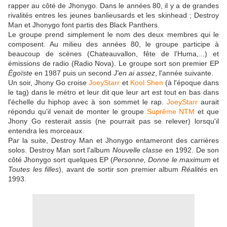
rapper au côté de Jhonygo. Dans le années 80, il y a de grandes
rivalités entres les jeunes banlieusards et les skinhead ; Destroy
Man et Jhonygo font partis des Black Panthers.
Le groupe prend simplement le nom des deux membres qui le
composent. Au milieu des années 80, le groupe participe à
beaucoup de scènes (Chateauvallon, fête de l'Huma,...) et
émissions de radio (Radio Nova). Le groupe sort son premier EP
Égoïste
en 1987 puis un second
J'en ai assez
, l'année suivante.
Un soir, Jhony Go croise
JoeyStarr
et
Kool Shen
(à l'époque dans
le tag) dans le métro et leur dit que leur art est tout en bas dans
l'échelle du hiphop avec à son sommet le rap.
JoeyStarr
aurait
répondu qu'il venait de monter le groupe
Suprême NTM
et que
Jhony Go resterait assis (ne pourrait pas se relever) lorsqu'il
entendra les morceaux.
Par la suite, Destroy Man et Jhonygo entameront des carrières
solos. Destroy Man sort l'album
Nouvelle classe
en 1992. De son
côté Jhonygo sort quelques EP (
Personne,
Donne le maximum
et
Toutes les filles
), avant de sortir son premier album
Réalités
en
1993.