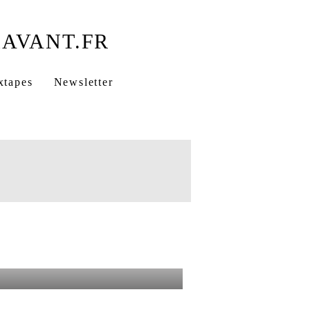
ne-saint-denis
TM album
xtapes
Newsletter
ve
TM
rappeur