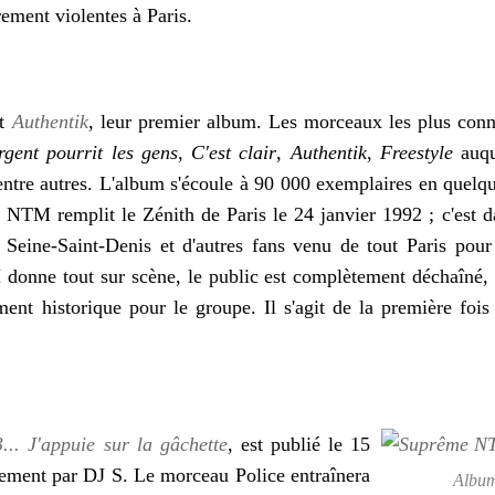
rement violentes à Paris.
rt
Authentik
, leur premier album. Les morceaux les plus con
rgent pourrit les gens
,
C'est clair
,
Authentik
,
Freestyle
auqu
 entre autres. L'album s'écoule à 90 000 exemplaires en quelq
, NTM remplit le Zénith de Paris le
24 janvier 1992
; c'est d
a Seine-Saint-Denis et d'autres fans venu de tout Paris p
 donne tout sur scène, le public est complètement déchaîné,
ent historique pour le groupe. Il s'agit de la première foi
... J'appuie sur la gâchette
, est publié le 15
lement par DJ S. Le morceau Police entraînera
Album