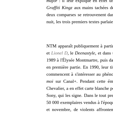
major
: il leur explique en effet 
Graffiti Kingz
aux mains tachées de
deux comparses se retrouvenent dan
nuit, les trois premiers textes parlai
NTM apparaît publiquement à parti
et
Lionel D
, le
Deenastyle
, et dans
1989 à l'Élysée Montmartre, puis d
en première partie. En 1990, leur t
commencent à s'intéresser au phén
moi
sur Canal+. Pendant cette ém
Chevalier, a en effet carte blanche p
Sony, qui les signe. Dans le tout p
50 000 exemplaires vendus à l'époque
et novembre, de violents affrontem