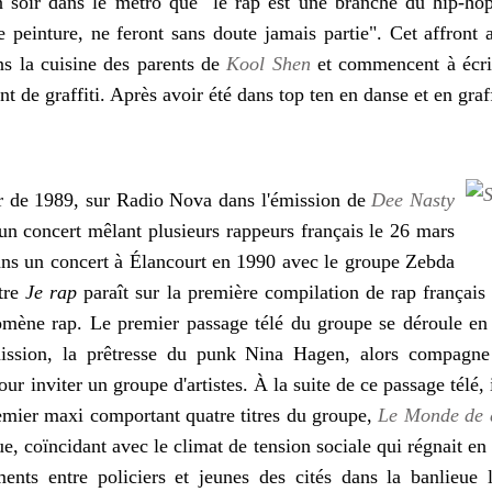
un soir dans le métro que
"le rap est une branche du hip-hop
 peinture, ne feront sans doute jamais partie".
Cet affront 
s la cuisine des parents de
Kool Shen
et commencent à écrir
ent de graffiti. Après avoir été dans top ten en danse et en graffi
r de 1989, sur Radio Nova dans l'émission de
Dee Nasty
 un concert mêlant plusieurs rappeurs français le 26 mars
ans un concert à Élancourt en 1990 avec le groupe Zebda
itre
Je rap
paraît sur la première compilation de rap français
omène rap. Le premier passage télé du groupe se déroule en
ission, la prêtresse du punk Nina Hagen, alors compagn
our inviter un groupe d'artistes. À la suite de ce passage télé, 
remier maxi comportant quatre titres du groupe,
Le Monde de 
, coïncidant avec le climat de tension sociale qui régnait en 
ents entre policiers et jeunes des cités dans la banlieue 