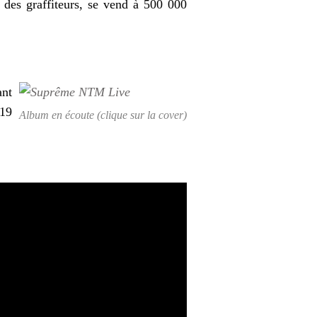
 des graffiteurs, se vend à 500 000
ant
 19
Album en écoute (clique sur la cover)