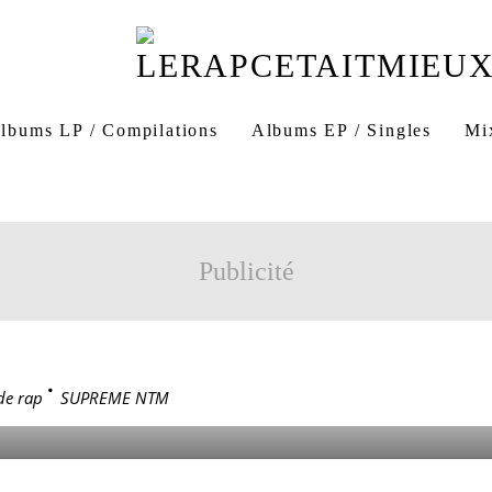
ls
rappeur saint denis
rappeur 93
rap 93
rap sei
ntm groupe
ntm album
ntm clip
ntm chanson
N
lbums LP / Compilations
Albums EP / Singles
Mi
TM Authentik
NTM 1993 j'appuie sur la gâchette
NTM li
s
NTM rap
rap NTM
NTM hiphop
hiphop N
Publicité
 NTM
de rap
>
SUPREME NTM