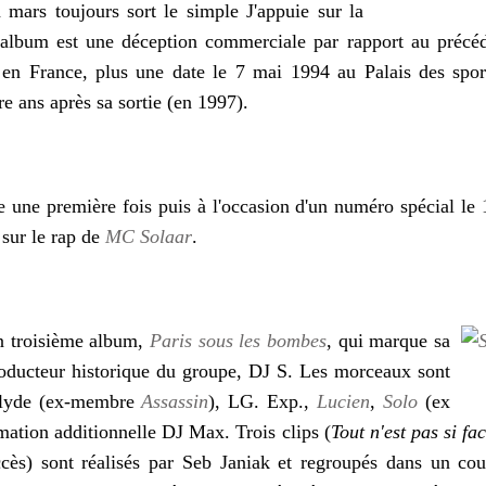
 mars toujours sort le simple J'appuie sur la
L'album est une déception commerciale par rapport au précé
 en France, plus une date le 7 mai 1994 au Palais des spor
tre ans après sa sortie (en 1997).
une première fois puis à l'occasion d'un numéro spécial le 
sur le rap de
MC Solaar
.
on troisième album,
Paris sous les bombes
, qui marque sa
producteur historique du groupe, DJ S. Les morceaux sont
Clyde (ex-membre
Assassin
), LG. Exp.,
Lucien
,
Solo
(ex
mation additionnelle DJ Max. Trois clips (
Tout n'est pas si fac
cès) sont réalisés par Seb Janiak et regroupés dans un co