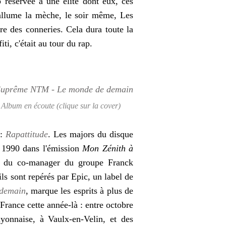
 réservée à une élite dont eux, ces
allume la mèche, l
e soir même, Les
e des conneries. Cela dura toute la
ti, c'était au tour du rap.
Album en écoute (clique sur la cover)
 :
Rapattitude
. Les majors du disque
 1990 dans l'émission
Mon Zénith à
e du co-manager du groupe Franck
ils sont repérés par Epic, un label de
demain
, marque les esprits à plus de
France cette année-là : entre octobre
lyonnaise, à Vaulx-en-Velin, et des