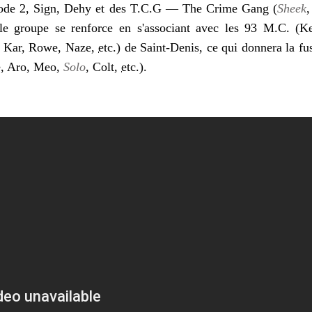
de 2, Sign, Dehy et des T.C.G — The Crime Gang (
Sheek
,
 le groupe se renforce en s'associant avec les 93 M.C. 
, Kar, Rowe, Naze,
etc.
) de Saint-Denis, ce qui donnera la f
e, Aro, Meo,
Solo
, Colt,
etc.
).