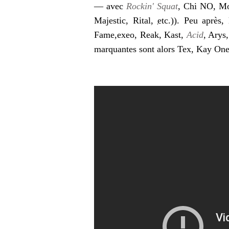
— avec
Rockin' Squat
, Chi NO, Mo
Majestic, Rital,
etc.
)). Peu après,
Fame,exeo, Reak, Kast,
Acid
, Arys
marquantes sont alors Tex, Kay On