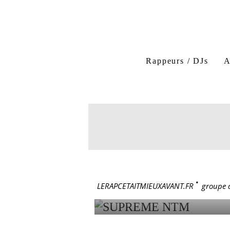
ntm laisse pas trainer ton fi
rap seine saint denis
Rappeurs / DJs
A
suprme ntm album
N
NTM Paris sous les bombe
24 mars 1988
SUPREME
LERAPCETAITMIEUXAVANT.FR
>
groupe 