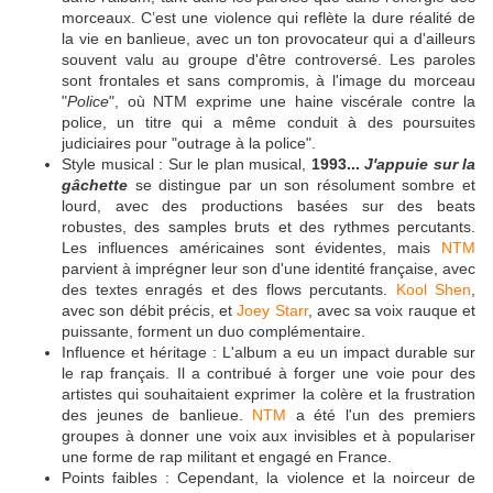
morceaux. C’est une violence qui reflète la dure réalité de
la vie en banlieue, avec un ton provocateur qui a d'ailleurs
souvent valu au groupe d'être controversé. Les paroles
sont frontales et sans compromis, à l'image du morceau
"
Police
", où NTM exprime une haine viscérale contre la
police, un titre qui a même conduit à des poursuites
judiciaires pour "outrage à la police".
Style musical : Sur le plan musical,
1993...
J'appuie sur la
gâchette
se distingue par un son résolument sombre et
lourd, avec des productions basées sur des beats
robustes, des samples bruts et des rythmes percutants.
Les influences américaines sont évidentes, mais
NTM
parvient à imprégner leur son d'une identité française, avec
des textes enragés et des flows percutants.
Kool Shen
,
avec son débit précis, et
Joey Starr
, avec sa voix rauque et
puissante, forment un duo complémentaire.
Influence et héritage : L'album a eu un impact durable sur
le rap français. Il a contribué à forger une voie pour des
artistes qui souhaitaient exprimer la colère et la frustration
des jeunes de banlieue.
NTM
a été l'un des premiers
groupes à donner une voix aux invisibles et à populariser
une forme de rap militant et engagé en France.
Points faibles : Cependant, la violence et la noirceur de