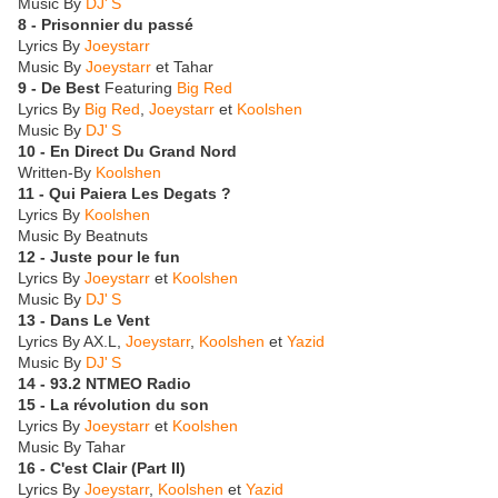
Music By
DJ' S
8 - Prisonnier du passé
Lyrics By
Joeystarr
Music By
Joeystarr
et Tahar
9 - De Best
Featuring
Big Red
Lyrics By
Big Red
,
Joeystarr
et
Koolshen
Music By
DJ' S
10 - En Direct Du Grand Nord
Written-By
Koolshen
11 - Qui Paiera Les Degats ?
Lyrics By
Koolshen
Music By Beatnuts
12 - Juste pour le fun
Lyrics By
Joeystarr
et
Koolshen
Music By
DJ' S
13 - Dans Le Vent
Lyrics By AX.L,
Joeystarr
,
Koolshen
et
Yazid
Music By
DJ' S
14 - 93.2 NTMEO Radio
15 - La révolution du son
Lyrics By
Joeystarr
et
Koolshen
Music By Tahar
16 - C'est Clair (Part II)
Lyrics By
Joeystarr
,
Koolshen
et
Yazid