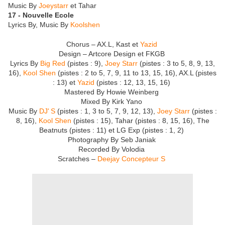
Music By
Joeystarr
et Tahar
17 - Nouvelle Ecole
Lyrics By, Music By
Koolshen
Chorus – AX.L, Kast et
Yazid
Design – Artcore Design et FKGB
Lyrics By
Big Red
(pistes : 9),
Joey Starr
(pistes : 3 to 5, 8, 9, 13,
16),
Kool Shen
(pistes : 2 to 5, 7, 9, 11 to 13, 15, 16), AX.L (pistes
: 13) et
Yazid
(pistes : 12, 13, 15, 16)
Mastered By Howie Weinberg
Mixed By Kirk Yano
Music By
DJ' S
(pistes : 1, 3 to 5, 7, 9, 12, 13),
Joey Starr
(pistes :
8, 16),
Kool Shen
(pistes : 15), Tahar (pistes : 8, 15, 16), The
Beatnuts (pistes : 11) et LG Exp (pistes : 1, 2)
Photography By Seb Janiak
Recorded By Volodia
Scratches –
Deejay Concepteur S