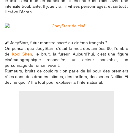
le félin s’est mué en caméléon. Il enchaîne les rôles avec une
intensité troublante. Il joue vrai, il vit ses personnages, et surtout :
il crève l’écran.
🧨 JoeyStarr, futur monstre sacré du cinéma français ?
On pensait que JoeyStarr, c’était le mec des années 90, l’ombre
de
Kool Shen
, le bruit, la fureur. Aujourd’hui, c’est une figure
cinématographique respectée, un acteur bankable, un
personnage de roman vivant.
Rumeurs, bruits de couloirs : on parle de lui pour des premiers
rôles dans des drames intimes, des thrillers, des séries Netflix. Et
devine quoi ? Il a tout pour exploser à l’international.