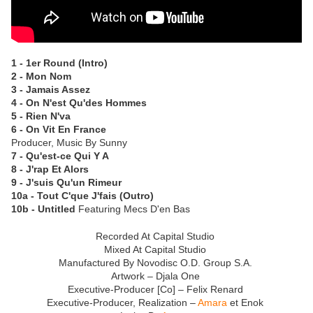
1 - 1er Round (Intro)
2 - Mon Nom
3 - Jamais Assez
4 - On N'est Qu'des Hommes
5 - Rien N'va
6 - On Vit En France
Producer, Music By Sunny
7 - Qu'est-ce Qui Y A
8 - J'rap Et Alors
9 - J'suis Qu'un Rimeur
10a - Tout C'que J'fais (Outro)
10b - Untitled
Featuring Mecs D'en Bas
Recorded At Capital Studio
Mixed At Capital Studio
Manufactured By Novodisc O.D. Group S.A.
Artwork – Djala One
Executive-Producer [Co] – Felix Renard
Executive-Producer, Realization –
Amara
et Enok