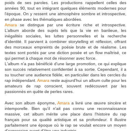
poids de ses paroles. Les productions rappellent celles des
années 90, tout en intégrant quelques éléments modernes pour
l'époque. On y ressent une atmosphère sombre et introspective,
en phase avec les thématiques abordées.
Amara
se distingue par une écriture riche et introspective.
L’album aborde des sujets tels que la vie en banlieue, les
inégalités sociales, les luttes personnelles et la recherche
d’identité. Il parvient à combiner storytelling et réflexion, offrant
des morceaux empreints de poésie brute et de réalisme. Les
textes sont portés par une diction posée et un flow maîtrisé, ce
qui permet à chaque mot de résonner avec force.
L'album n'a pas bénéficié d'une large promotion, ce qui explique
son succès relativement confidentiel à sa sortie. Cependant, il a
su toucher une audience fidèle, en particulier dans les cercles du
rap indépendant.
Amara
reste aujourd'hui un album culte pour les
amateurs de rap conscient, souvent redécouvert par les
passionnés en quête de perles rares.
Avec son album éponyme,
Amara
a livré une œuvre sincère et
intemporelle. Bien qu'il n'ait pas connu une reconnaissance
massive, cet album mérite une place dans l'histoire du rap
français pour sa qualité artistique et sa profondeur. Il illustre
parfaitement une époque où le rap se voulait encore un moyen
d'expression avant d'être une industrie.