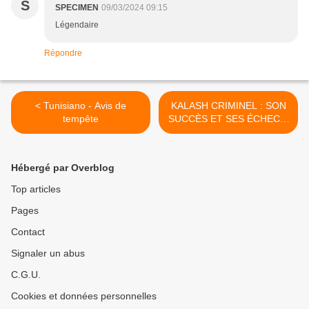
S
SPECIMEN
09/03/2024 09:15
Légendaire
Répondre
< Tunisiano - Avis de
KALASH CRIMINEL : SON
tempête
SUCCÈS ET SES ÉCHECS,
SON RAP, L'ALBINISME, LE
CONGO... IL NOUS DIT
TOUT ! >
Hébergé par Overblog
Top articles
Pages
Contact
Signaler un abus
C.G.U.
Cookies et données personnelles