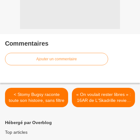
Commentaires
Ajouter un commentaire
< Stomy Bugsy raconte
« On voulait rester libres » :
toute son histoire, sans filtre
16AR de L'Skadrille revient
sans filtre sur l'industrie du
rap, Première Classe, Ziko,
Sniper et l'indépendance >
Hébergé par Overblog
Top articles